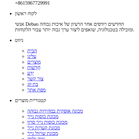
+8615967729991
לקוח ראשון
אנשי Debao החדשים רודפים אחר הרעיון של איכות גבוהה
ומובילה בטכנולוגיה, שואפים ליצור ערך גבוה יותר עבור הלקוחות.
ניווט
הבית
עלינו
מוצרים
חֲדָשׁוֹת
יֶדַע
צור קשר
בת זוג
מפת אתר
קטגוריית מוצרים
מכונה אופקית במהירות גבוהה
מכונת כוסות נייר
מכונת כוסות נייר סרוו
מכונת קערות נייר
מכונת שרוול נייר
ציוד נלווה