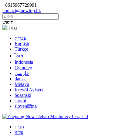
+8615967729991
contact@newtop.hk
חיפוש
בחר
עברית
English
Türkçe
ไทย
Indonesia
Cymraeg
فارسی
dansk
Melayu
Kreyòl Ayisyen
bosanski
suomi
slovenščina
הבית
עלינו