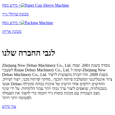
מידע נוסף +
מכונת שרוולי נייר
מידע נוסף +
מכונת אריזה
לגבי החברה שלנו
Zhejiang New Debao Machinery Co., Ltd. נוסדה בשנת 2001. שמה
לשעבר Ruian Debao Machinery Co., Ltd. שונה ל-Zhejiang New
Debao Machinery Co., Ltd. בשנת 2009. זוהי חברה מקצועית לייצור
ציוד אינטליגנטי המשלבת פיתוח תוכנה , מחקר ופיתוח מכני, ייצור ושיווק.
אנשי Debao החדשים רודפים אחר הרעיון של איכות גבוהה ומובילה
בטכנולוגיה, שואפים ליצור ערך גבוה יותר עבור הלקוחות. על ידי שינוי
מצב העבודה עם מכונת כוסות נייר חכמה כדי להפוך את הפעולה
לפשוטה יותר ויותר.
עוד מידע